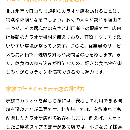
自宅感覚で楽しめるプライベートルーム
北九州市で口コミで評判のカラオケ店を訪れることは、
デリバリー対応カラオケの選び方
特別な体験となるでしょう。多くの人々が訪れる理由の
夜を満喫するためのカラオケプラン
一つが、その居心地の良さと利用者への配慮です。店内
広々とした空間で心からくつろげるカラオケの
は最新のカラオケ機材を備えており、音質もクリアで歌
魅力
いやすい環境が整っています。さらに、従業員のサービ
広いカラオケルームでリラックスするコツ
スも高評価で、親切な対応が訪問者の心を癒します。ま
大きなソファでゆったりと過ごす方法
た、飲食物の持ち込みが可能なため、好きな食べ物を楽
しみながらカラオケを満喫できるのも魅力です。
自然光が差し込む部屋での贅沢な時間
ゆったりとした空間の予約方法
家族で行けるカラオケ店の選び方
プライバシーを守るカラオケルームの選び
家族でカラオケを楽しむ際には、安心して利用できる環
方
境を選ぶことが重要です。北九州市では、家族連れにも
静けさを楽しむためのカラオケルーム探し
配慮したカラオケ店が多数存在します。例えば、広々と
飲食物持ち込みOK！北九州市のカラオケ店で自
したお座敷タイプの部屋がある店では、小さなお子様連
由な時間を