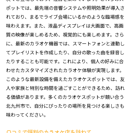
ポットでは、最先端の音響システムや照明効果が導入さ
北九州市でおすすめのカラオケスポットの選び
れており、まるでライブ会場にいるかのような臨場感を
方
味わえます。また、液晶ディスプレイは大画面で、高画
アクセスの良いカラオケ店を見つける方法
質の映像が楽しめるため、視覚的にも楽しめます。さら
コスパ重視のカラオケプランをチェック
に、最新のカラオケ機器では、スマートフォンと連動し
静かに楽しめるカラオケ店の選び方
てプレイリストを作成したり、自分の歌った曲を録音し
特別な日に訪れたいカラオケスポット
たりすることも可能です。これにより、個人の好みに合
オンライン予約でスムーズに楽しむコツ
わせたカスタマイズされたカラオケ体験が実現します。
地元で人気のカラオケスポット一覧
このような最新設備を備えたカラオケスポットでは、友
人や家族と特別な時間を過ごすことができるため、訪れ
デリバリー対応のカラオケルームで楽しむ新し
る価値があります。多くのカラオケスポットが競い合う
い夜
北九州市で、自分にぴったりの場所を見つける楽しさも
ピザや寿司のデリバリーを楽しむ方法
味わってください。
デリバリーで手軽にパーティーを演出
食べ物の持ち込みとデリバリーの合わせ技
口コミで評判のカラオケ店を訪ねて