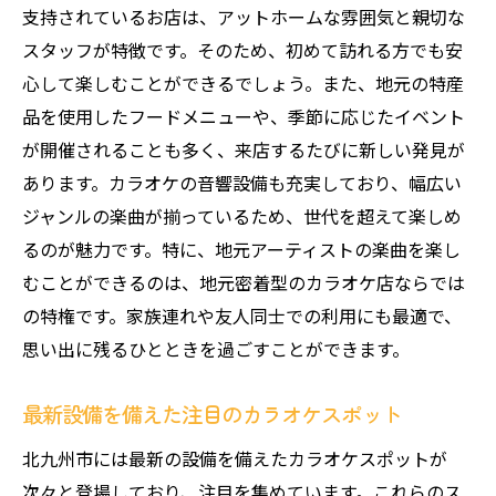
自然光を感じるリラックスルームの使い方
支持されているお店は、アットホームな雰囲気と親切な
スタッフが特徴です。そのため、初めて訪れる方でも安
カラオケルームでの快適な過ごし方
心して楽しむことができるでしょう。また、地元の特産
ルーム内での飲食物持ち込みのポイント
品を使用したフードメニューや、季節に応じたイベント
デリバリーを利用した新しいカラオケ体験
が開催されることも多く、来店するたびに新しい発見が
家族と友人と一緒に楽しむ北九州市のカラオケ
あります。カラオケの音響設備も充実しており、幅広い
体験
ジャンルの楽曲が揃っているため、世代を超えて楽しめ
家族で楽しむためのカラオケ選びのコツ
るのが魅力です。特に、地元アーティストの楽曲を楽し
大人数で盛り上がるカラオケルームの探し
むことができるのは、地元密着型のカラオケ店ならでは
方
の特権です。家族連れや友人同士での利用にも最適で、
友人とのカラオケをさらに楽しくするアイ
思い出に残るひとときを過ごすことができます。
デア
最新設備を備えた注目のカラオケスポット
みんなで歌えるおすすめの人気曲
家族連れに優しいカラオケ店の特徴
北九州市には最新の設備を備えたカラオケスポットが
カラオケで絆を深める演出方法
次々と登場しており、注目を集めています。これらのス