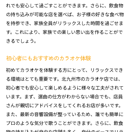
れでも安心して過ごすことができます。さらに、飲食物
持ち込み可能な店を選ぶポイント
の持ち込みが可能な店を選べば、お子様の好きな食べ物
自由度の高いカラオケ時間の過ごし方
を持参でき、家族全員がリラックスした時間を過ごせま
飲み物や軽食を持ち込んで楽しむ方法
す。これにより、家族での楽しい思い出を作ることがで
持ち込みOKのルールとマナー
きるでしょう。
持ち込み自由な空間での楽しみ方
初心者にもおすすめのカラオケ体験
食事を楽しみながらカラオケを楽しむ
カラオケを楽しむだけじゃない！北九州市の隠
初めてカラオケを体験する方にとって、リラックスでき
れた魅力
る環境はとても重要です。北九州市のカラオケ店では、
初心者でも安心して楽しめるように様々な工夫がされて
カラオケ周辺の観光スポットを巡る
います。まず、選曲の仕方がわからない場合でも、店員
カラオケ店周辺のグルメ情報
さんが親切にアドバイスをしてくれるお店が多いです。
北九州市の文化を感じるカラオケ体験
また、最新の音響設備が整っているため、誰でも簡単に
地元ならではのカラオケイベント情報
プロのような気分で歌うことができます。さらに、飲食
カラオケから広がる地元の魅力探し
物の持ち込みが自由な店舗も多く、自分のペースでリラ