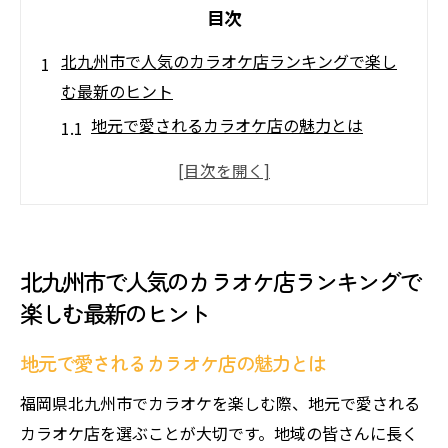
目次
北九州市で人気のカラオケ店ランキングで楽し
む最新のヒント
地元で愛されるカラオケ店の魅力とは
最新設備を備えた注目のカラオケスポット
口コミで評判のカラオケ店を訪ねて
家族で行けるカラオケ店の選び方
初心者にもおすすめのカラオケ体験
北九州市で人気のカラオケ店ランキングで
カラオケを快適に楽しむための準備
楽しむ最新のヒント
カラオケをもっと楽しむためのリラックス空間
の活用法
地元で愛されるカラオケ店の魅力とは
お座敷タイプのカラオケルームの魅力
福岡県北九州市でカラオケを楽しむ際、地元で愛される
広々とした空間で心を解きほぐす方法
カラオケ店を選ぶことが大切です。地域の皆さんに長く