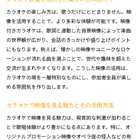
カラオケ上演を安心して楽しむための準備
清潔な環境でカラオケを満喫するポイント
カラオケの楽しみ方は、歌うだけにとどまりません。映
像を活用することで、より多彩な体験が可能です。映像
カラオケ利用時の安全対策と心得を解説
付きカラオケは、歌詞と連動した背景映像によって楽曲
グループでカラオケを楽しむための工夫
の世界観が広がり、会話のきっかけや盛り上げポイント
カラオケ上演でリラックスする心構えとは
にもなります。例えば、懐かしの映像やユニークなロケ
みんなが笑顔になるカラオケの楽しみ方
ーションが流れる曲を選ぶことで、世代や趣味を超えた
交流が生まれやすくなります。こうした映像の活用は、
カラオケの場を一層特別なものにし、参加者全員が楽し
める雰囲気を作り出します。
カラオケで映像を見る魅力とその活用方法
カラオケで映像を見る魅力は、視覚的な刺激が加わるこ
とで歌唱体験がより豊かになる点にあります。特に、オ
リジナルプロモーション映像やオペラ座の怪人などの有