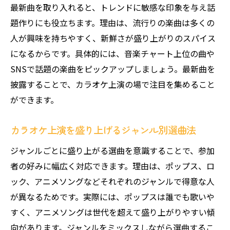
最新曲を取り入れると、トレンドに敏感な印象を与え話
カラオケ採点機能の仕組みと魅力を解説
題作りにも役立ちます。理由は、流行りの楽曲は多くの
高得点を目指すためのカラオケ攻略ポイン
人が興味を持ちやすく、新鮮さが盛り上がりのスパイス
ト
になるからです。具体的には、音楽チャート上位の曲や
採点機能で盛り上がるカラオケ上演の工夫
SNSで話題の楽曲をピックアップしましょう。最新曲を
披露することで、カラオケ上演の場で注目を集めること
カラオケDAMなど種類ごとの採点の違い紹
ができます。
介
カラオケで80点以上を目指す歌い方のコツ
カラオケ上演を盛り上げるジャンル別選曲法
仲間と楽しむカラオケ採点バトルの楽しみ
ジャンルごとに盛り上がる選曲を意識することで、参加
方
者の好みに幅広く対応できます。理由は、ポップス、ロ
カラオケで避けたいNG行為と注意点
ック、アニメソングなどそれぞれのジャンルで得意な人
カラオケ上演でやってはいけないNG行動
が異なるためです。実際には、ポップスは誰でも歌いや
カラオケで場を白けさせる行為に注意しよ
すく、アニメソングは世代を超えて盛り上がりやすい傾
う
向があります。ジャンルをミックスしながら選曲するこ