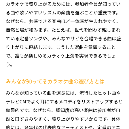
カラオケで盛り上がるためには、参加者全員が知ってい
カラオケで映像を楽しむ新提案
る曲や歌いやすいリズムの楽曲を選ぶことが重要です。
カラオケ映像を活用した楽しみ方の広がり
なぜなら、共感できる楽曲ほど一体感が生まれやすく、
カラオケで映像を見る魅力とその活用方法
自然と場が和みます。たとえば、世代を問わず親しまれ
ている定番ソングや、みんなでサビを合唱できる曲は盛
映像付きカラオケで盛り上がる秘訣を紹介
り上がりに直結します。こうした選曲を意識すること
カラオケの映像と歌詞を活かす楽しみ方と
で、誰もが楽しめるカラオケ上演を実現できるでしょ
は
う。
カラオケ上演で印象的な映像演出の工夫
カラオケ映像で会話が弾む楽しみ方を提案
みんなが知ってるカラオケ曲の選び方とは
音痴と判断されない歌い方のコツ
みんなが知っている曲を選ぶには、流行したヒット曲や
カラオケで音痴と誤解されない歌唱ポイン
テレビCMでよく耳にするメロディをリストアップすると
ト
効果的です。なぜなら、認知度の高い楽曲は参加者が自
カラオケ採点機能を活かす発声とリズムの
然と口ずさみやすく、盛り上がりやすいからです。具体
コツ
的には、各年代の代表的なアーティストや、定番のアニ