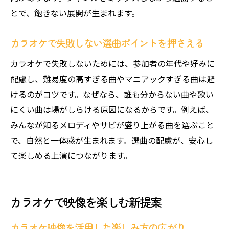
マイクの独占や強要を避けるカラオケマナ
とで、飽きない展開が生まれます。
ー
カラオケで嫌われないための注意ポイント
カラオケで失敗しない選曲ポイントを押さえる
カラオケ上演のNG例と改善のアドバイス
カラオケで失敗しないためには、参加者の年代や好みに
盛り上がるカラオケのための配慮すべき点
配慮し、難易度の高すぎる曲やマニアックすぎる曲は避
カラオケ歌詞や映像の魅力を再発見
けるのがコツです。なぜなら、誰も分からない曲や歌い
カラオケ歌詞表示の楽しみ方と活用術
にくい曲は場がしらける原因になるからです。例えば、
みんなが知るメロディやサビが盛り上がる曲を選ぶこと
映像付きカラオケで味わう感動体験とは
で、自然と一体感が生まれます。選曲の配慮が、安心し
カラオケ上演で歌詞と映像を楽しむ工夫
て楽しめる上演につながります。
カラオケ歌詞から曲の世界観を深掘りする
カラオケ映像で盛り上がる演出のポイント
カラオケ歌詞や映像で共感を生むコツ
カラオケで映像を楽しむ新提案
安心してカラオケ上演を満喫するために
カラオケ映像を活用した楽しみ方の広がり