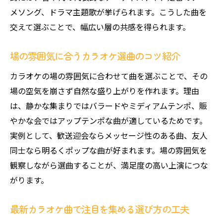
誰でもできるカラオケ歌唱力アップの方法
メソング、ドラマ主題歌が挙げられます。こうした曲を
音程やリズムを意識したカラオケ練習法
交えて選ぶことで、幅広い層の共感を得られます。
カラオケ上演で自然に歌うためのコツ解説
場の雰囲気に合うカラオケ選曲のコツ紹介
カラオケ仲間に褒められる歌い方の工夫
みんなで楽しむカラオケのマナー徹底解説
カラオケの場の雰囲気に合わせて曲を選ぶことで、その
場の空気を崩さず自然な盛り上がりを作れます。理由
カラオケで守るべきマナーと暗黙のルール
は、静かな集まりではバラードやミディアムテンポ、賑
みんなが快適に過ごせるカラオケ上演マナ
やかな会ではアップテンポな曲が適しているためです。
ー
実例として、歓送迎会ならメッセージ性のある曲、友人
カラオケでトラブルを防ぐための基本的心
同士なら明るくポップな曲が好まれます。場の雰囲気を
得
観察しながら選曲することが、満足度の高い上演につな
カラオケでNGな行為と避けるべきポイント
がります。
カラオケ上演で気配りするマナーの実践法
初心者も安心できるカラオケマナー入門
最新カラオケ曲で注目を集める選び方の工夫
採点機能を活用したカラオケの楽しみ方