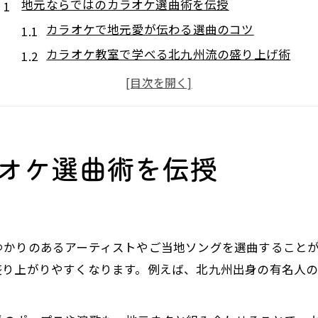
地元ならではのカラオケ選曲術を伝授
カラオケで地元愛が伝わる選曲のコツ
カラオケ教室で学べる北九州流の盛り上げ術
ご当地ソングを活用したカラオケ選びの極意
北九州らしさを出すカラオケジャンルの選び方
カラオケで話題になる地元芸能人の活用法
福岡県北九州市で盛り上がる音楽ジャンル発掘
オケ選曲術を伝授
カラオケで人気の北九州ご当地ジャンル紹介
カラオケボックスが推す定番音楽ジャンルの魅力
カラオケ喫茶で盛り上がる北九州独自のジャンル
ゆかりのあるアーティストやご当地ソングを選曲すること
芸能人ゆかりのカラオケジャンルおすすめ特集
盛り上がりやすくなります。例えば、北九州出身の有名人
カラオケで一体感が生まれる音楽ジャンル分析
カラオケを楽しむなら知っておきたい地域の魅力