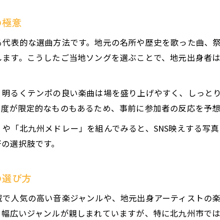
ご当地ソングで会話が弾むカラオケ活用術
の極意
カラオケボックスで盛り上がる曲選びの秘訣
る代表的な選曲方法です。地元の名所や歴史を歌った曲、
芸能人にまつわるカラオケ選曲の工夫
します。こうしたご当地ソングを選ぶことで、地元出身者
カラオケ教室推薦の話題曲と選び方のコツ
選曲迷子に贈る北九州市のおすすめジャンル
。明るくテンポの良い楽曲は場を盛り上げやすく、しっと
カラオケで迷わない北九州おすすめジャンル
名度が限定的なものもあるため、事前に参加者の反応を予
ご当地ソングに強いカラオケジャンル紹介
や「北九州メドレー」を組んでみると、SNS映えする写
カラオケボックスで人気の選曲ジャンルとは
好の選択肢です。
芸能人ゆかりのカラオケ曲を選ぶメリット
カラオケ教室が教えるジャンル選びの基本
の選び方
域で人気の高い音楽ジャンルや、地元出身アーティストの
、幅広いジャンルが親しまれていますが、特に北九州市で