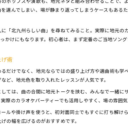
番のポップスや演歌も、地元ネタと組み合わせることで、
カラオケと北九州市の音楽文化の深い関係
曲を選んでしまい、場が静まり返ってしまうケースもある
安いカラオケ店で味わう地元ならではの魅力
カラオケボックス利用で広がる北九州の楽しさ
人に「北九州らしい曲」を尋ねてみること。実際に地元の
芸能人やご当地ソングで地域愛を深める方法
きっかけにもなります。初心者は、まず定番のご当地ソン
カラオケ教室が紹介する北九州らしい楽しみ方
北九州らしさ満載の音楽ジャンルガイド
上げ術
北九州発カラオケで歌いたい音楽ジャンル案内
めるだけでなく、地元ならではの盛り上げ方や選曲術も学
ご当地ソングが光るカラオケジャンル特集
グなど、地元色を取り入れたレッスンが人気です。
カラオケで盛り上がる北九州流ジャンル選び
としては、曲の合間に地元トークを挟む、みんなで一緒にサ
カラオケ喫茶でも人気の地域密着ジャンル
、実際のカラオケパーティーでも活用しやすく、場の雰囲気
北九州芸能人ゆかりの音楽ジャンルが話題
コールや掛け声を使うと、初対面同士でもすぐに打ち解け
話題を集めるカラオケ曲選びの極意
上げの幅を広げるのがおすすめです。
カラオケで注目される選曲のポイントを解説